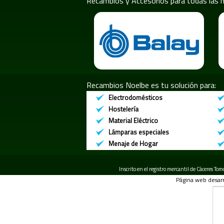
Recambios y Accesorios para todas las 
Recambios Noelbe es tu solución para:
Electrodomésticos
Hostelería
Material Eléctrico
Lámparas especiales
Menaje de Hogar
Inscrito en el registro mercantil de Cáceres To
Página web desarr