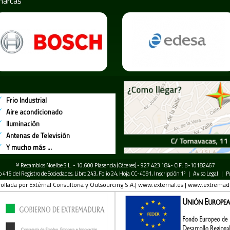
marcas
Frio Industrial
Aire acondicionado
Iluminación
Antenas de Televisión
Y mucho más ...
© Recambios Noelbe S.L. - 10.600 Plasencia (Cáceres) - 927 423 184- CIF: B-10182467
mo 415 del Registro de Sociedades, Libro 243, Folio 24, Hoja CC-4091, Inscripción 1º |
Aviso Legal
|
P
ollada por Extérnal Consultoria y Outsourcing S.A.|
www.external.es
|
www.extremad